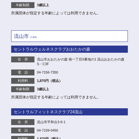
年齢制限
3歳以上
所属団体が指定する年齢によっては利用できません。
流山市
(千葉県)
セントラルウェルネスクラブおおたかの森
住 所
流山市おおたかの森 南一丁目5番地の1 流山おおたかの森
S・C3F
電 話
04-7156-7350
利用料
1,870円（税込）
年齢制限
3歳以上
所属団体が指定する年齢によっては利用できません。
セントラルフィットネスクラブ24流山
住 所
流山市平和台3-6-1
電 話
04-7159-0450
利用料
1,870円（税込）