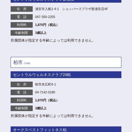
住 所
浦安市入船1-4-1 ショッパーズプラザ新浦安店4F
電 話
047-350-2255
利用料
1,870円（税込）
年齢制限
3歳以上
所属団体が指定する年齢によっては利用できません。
柏市
(千葉県)
セントラルウェルネスクラブ24柏
住 所
柏市末広町6-1
電 話
04-7142-0180
利用料
1,870円（税込）
年齢制限
3歳以上
所属団体が指定する年齢によっては利用できません。
オークスベストフィットネス柏