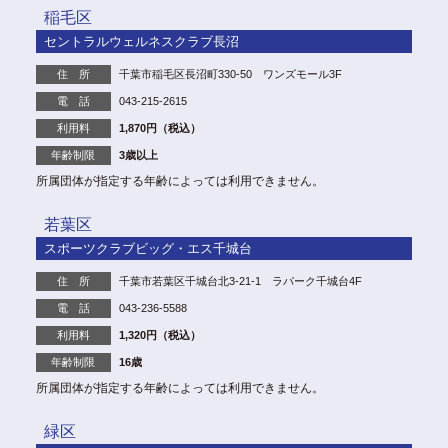
稲毛区
セントラルウェルネスクラブ長沼
住 所
千葉市稲毛区長沼町330-50 ワンズモール3F
電 話
043-215-2615
利用料
1,870円（税込）
年齢制限
3歳以上
所属団体が指定する年齢によっては利用できません。
若葉区
スポーツクラブビッグ・エス千城台
住 所
千葉市若葉区千城台北3-21-1 ラパーク千城台4F
電 話
043-236-5588
利用料
1,320円（税込）
年齢制限
16歳
所属団体が指定する年齢によっては利用できません。
緑区