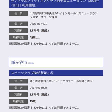
セントラルフィットネスクラブ24千葉ニュータウン（2026年
7月1日 利用開始）
住 所
千葉県印西市中央北3-2 イオンモール千葉ニュータウン
シネマ・スポーツ棟1F
電 話
0476-85-4401
利用料
1,870円（税込）
年齢制限
3歳以上
所属団体が指定する年齢によっては利用できません。
鎌ヶ谷市
(千葉県)
スポーツクラブNAS新鎌ヶ谷
住 所
鎌ヶ谷市新鎌ヶ谷2-12-1アクロスモール新鎌ヶ谷3F
電 話
047-446-3900
利用料
1,870円（税込）
年齢制限
15歳
所属団体が指定する年齢によっては利用できません。