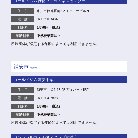
ゴールドジム行徳フィットネスセンター
住 所
市川市行徳駅前2-3-1 ポニービル2F
電 話
047-390-3434
利用料
1,870円（税込）
年齢制限
中学校卒業以上
所属団体が指定する年齢によっては利用できません。
浦安市
(千葉県)
ゴールドジム浦安千葉
住 所
浦安市北栄1-13-25 西友パートⅡ5F
電 話
047-304-2828
利用料
1,870円（税込）
年齢制限
中学校卒業以上
所属団体が指定する年齢によっては利用できません。
セントラルウェルネスクラブ新浦安