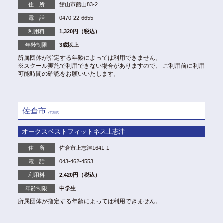
住 所
館山市館山83-2
電 話
0470-22-6655
利用料
1,320円（税込）
年齢制限
3歳以上
所属団体が指定する年齢によっては利用できません。
※スクール実施で利用できない場合がありますので、 ご利用前に利用
可能時間の確認をお願いいたします。
佐倉市
(千葉県)
オークスベストフィットネス上志津
住 所
佐倉市上志津1641-1
電 話
043-462-4553
利用料
2,420円（税込）
年齢制限
中学生
所属団体が指定する年齢によっては利用できません。