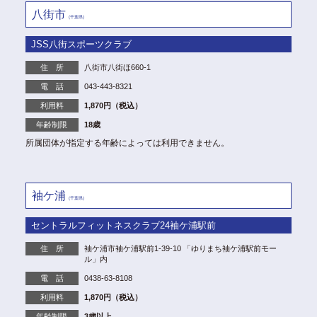
八街市
(千葉県)
JSS八街スポーツクラブ
住 所
八街市八街ほ660-1
電 話
043-443-8321
利用料
1,870円（税込）
年齢制限
18歳
所属団体が指定する年齢によっては利用できません。
袖ケ浦
(千葉県)
セントラルフィットネスクラブ24袖ケ浦駅前
住 所
袖ケ浦市袖ケ浦駅前1-39-10 「ゆりまち袖ケ浦駅前モー
ル」内
電 話
0438-63-8108
利用料
1,870円（税込）
年齢制限
3歳以上