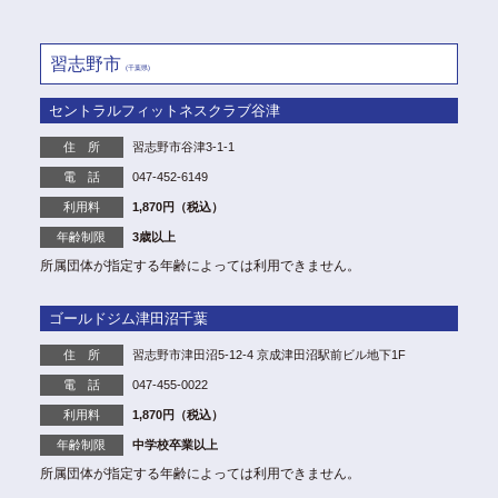
習志野市
(千葉県)
セントラルフィットネスクラブ谷津
住 所
習志野市谷津3-1-1
電 話
047-452-6149
利用料
1,870円（税込）
年齢制限
3歳以上
所属団体が指定する年齢によっては利用できません。
ゴールドジム津田沼千葉
住 所
習志野市津田沼5-12-4 京成津田沼駅前ビル地下1F
電 話
047-455-0022
利用料
1,870円（税込）
年齢制限
中学校卒業以上
所属団体が指定する年齢によっては利用できません。