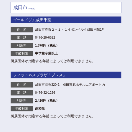
成田市
(千葉県)
ゴールドジム成田千葉
住 所
成田市赤坂２－１－１４ボンベルタ成田別館1F
電 話
0476-29-6622
利用料
1,870円（税込）
年齢制限
中学校卒業以上
所属団体が指定する年齢によっては利用できません。
フィットネスプラザ「ブレス」
住 所
成田市取香320-1 成田東武ホテルエアポート内
電 話
0476-32-1236
利用料
2,420円（税込）
年齢制限
高校生
所属団体が指定する年齢によっては利用できません。