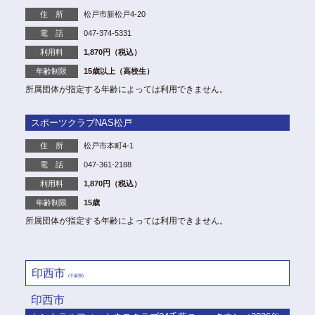
住 所
松戸市新松戸4-20
電 話
047-374-5331
利用料
1,870円（税込）
年齢制限
15歳以上（高校生）
所属団体が指定する年齢によっては利用できません。
スポーツクラブNAS松戸
住 所
松戸市本町4-1
電 話
047-361-2188
利用料
1,870円（税込）
年齢制限
15歳
所属団体が指定する年齢によっては利用できません。
印西市
(千葉県)
印西市