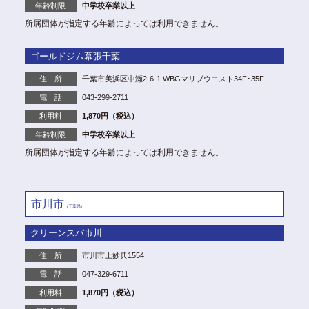
年齢制限
中学校卒業以上
所属団体が指定する年齢によっては利用できません。
ゴールドジム幕張千葉
住 所
千葉市美浜区中瀬2-6-1 WBGマリブウエスト34F･35F
電 話
043-299-2711
利用料
1,870円（税込）
年齢制限
中学校卒業以上
所属団体が指定する年齢によっては利用できません。
市川市
(千葉県)
クリーンスパ市川
住 所
市川市上妙典1554
電 話
047-329-6711
利用料
1,870円（税込）