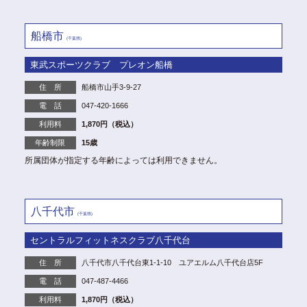
船橋市
(千葉県)
東武スポーツクラブ プレオン船橋
住 所
船橋市山手3-9-27
電 話
047-420-1666
利用料
1,870円（税込）
年齢制限
15歳
所属団体が指定する年齢によっては利用できません。
八千代市
(千葉県)
セントラルフィットネスクラブ八千代台
住 所
八千代市八千代台東1-1-10 ユアエルム八千代台店5F
電 話
047-487-4466
利用料
1,870円（税込）