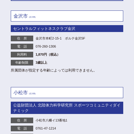
金沢市
(石川県)
セントラルフィットネスクラブ金沢
住 所
金沢市本町2-15-1 ポルテ金沢5F
電 話
076-260-1306
利用料
1,870円（税込）
年齢制限
3歳以上
所属団体が指定する年齢によっては利用できません。
小松市
(石川県)
公益財団法人 北陸体力科学研究所 スポーツコミュニティダイ
ナミック
住 所
小松市八幡イ13番地1
電 話
0761-47-1214