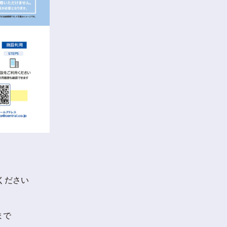
、
ください
まで